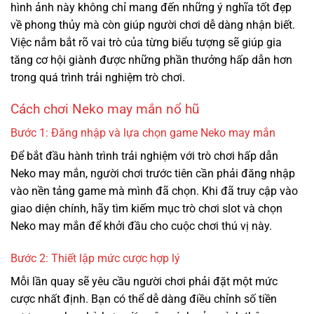
hình ảnh này không chỉ mang đến những ý nghĩa tốt đẹp
về phong thủy mà còn giúp người chơi dễ dàng nhận biết.
Việc nắm bắt rõ vai trò của từng biểu tượng sẽ giúp gia
tăng cơ hội giành được những phần thưởng hấp dẫn hơn
trong quá trình trải nghiệm trò chơi.
Cách chơi Neko may mắn nổ hũ
Bước 1: Đăng nhập và lựa chọn game Neko may mắn
Để bắt đầu hành trình trải nghiệm với trò chơi hấp dẫn
Neko may mắn, người chơi trước tiên cần phải đăng nhập
vào nền tảng game mà mình đã chọn. Khi đã truy cập vào
giao diện chính, hãy tìm kiếm mục trò chơi slot và chọn
Neko may mắn để khởi đầu cho cuộc chơi thú vị này.
Bước 2: Thiết lập mức cược hợp lý
Mỗi lần quay sẽ yêu cầu người chơi phải đặt một mức
cược nhất định. Bạn có thể dễ dàng điều chỉnh số tiền