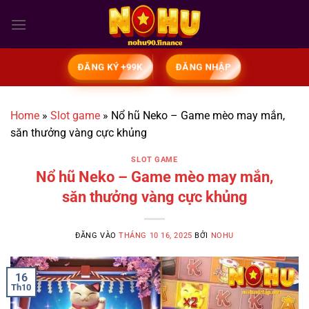
Bỏ
qua
nội
dung
ĐĂNG KÝ +99K
ĐĂNG NHẬP
Home
»
Slot game
»
Nổ hũ Neko – Game mèo may mắn,
săn thưởng vàng cực khủng
SLOT GAME
Nổ hũ Neko – Game mèo may mắn,
săn thưởng vàng cực khủng
ĐĂNG VÀO
THÁNG 10 16, 2025
BỞI
NOHU
16
Th10