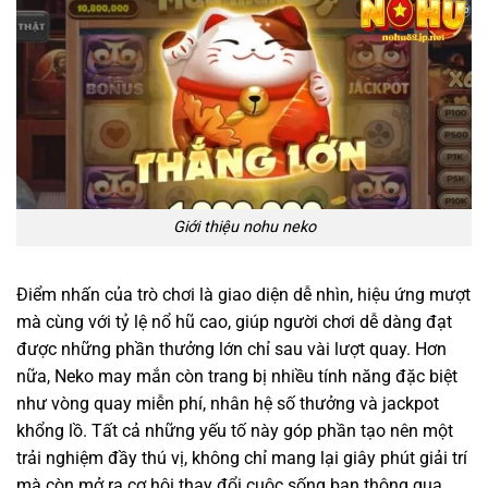
Giới thiệu nohu neko
Điểm nhấn của trò chơi là giao diện dễ nhìn, hiệu ứng mượt
mà cùng với tỷ lệ nổ hũ cao, giúp người chơi dễ dàng đạt
được những phần thưởng lớn chỉ sau vài lượt quay. Hơn
nữa, Neko may mắn còn trang bị nhiều tính năng đặc biệt
như vòng quay miễn phí, nhân hệ số thưởng và jackpot
khổng lồ. Tất cả những yếu tố này góp phần tạo nên một
trải nghiệm đầy thú vị, không chỉ mang lại giây phút giải trí
mà còn mở ra cơ hội thay đổi cuộc sống bạn thông qua