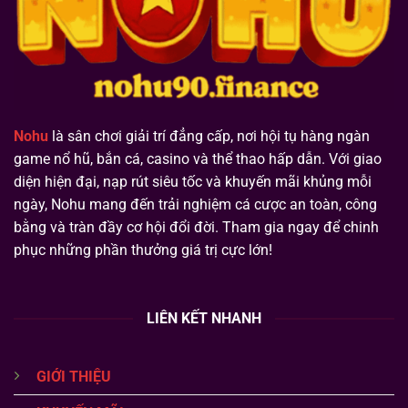
Nohu
là sân chơi giải trí đẳng cấp, nơi hội tụ hàng ngàn
game nổ hũ, bắn cá, casino và thể thao hấp dẫn. Với giao
diện hiện đại, nạp rút siêu tốc và khuyến mãi khủng mỗi
ngày, Nohu mang đến trải nghiệm cá cược an toàn, công
bằng và tràn đầy cơ hội đổi đời. Tham gia ngay để chinh
phục những phần thưởng giá trị cực lớn!
LIÊN KẾT NHANH
GIỚI THIỆU