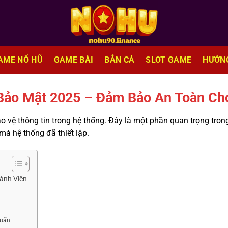
AME NỔ HŨ
GAME BÀI
BẮN CÁ
SLOT GAME
HƯỚN
Bảo Mật 2025 – Đảm Bảo An Toàn Ch
o vệ thông tin trong hệ thống. Đây là một phần quan trọng tron
mà hệ thống đã thiết lập.
ành Viên
huẩn