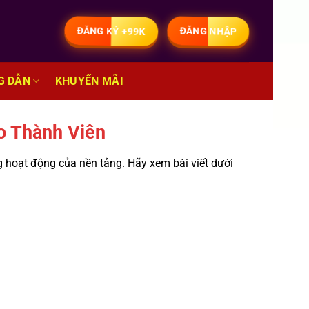
ĐĂNG KÝ +99K
ĐĂNG NHẬP
G DẪN
KHUYẾN MÃI
o Thành Viên
g hoạt động của nền tảng. Hãy xem bài viết dưới