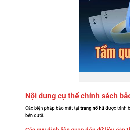
Nội dung cụ thể chính sách b
Các biện pháp bảo mật tại
trang nổ hũ
được trình b
bên dưới.
Các quy định liên quan đến dữ liệu cần t