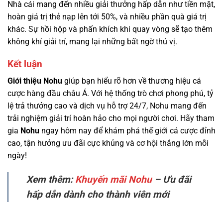
Nhà cái mang đến nhiều giải thưởng hấp dẫn như tiền mặt,
hoàn giá trị thẻ nạp lên tới 50%, và nhiều phần quà giá trị
khác. Sự hồi hộp và phấn khích khi quay vòng sẽ tạo thêm
không khí giải trí, mang lại những bất ngờ thú vị.
Kết luận
Giới thiệu Nohu
giúp bạn hiểu rõ hơn về thương hiệu cá
cược hàng đầu châu Á. Với hệ thống trò chơi phong phú, tỷ
lệ trả thưởng cao và dịch vụ hỗ trợ 24/7, Nohu mang đến
trải nghiệm giải trí hoàn hảo cho mọi người chơi. Hãy tham
gia
Nohu
ngay hôm nay để khám phá thế giới cá cược đỉnh
cao, tận hưởng ưu đãi cực khủng và cơ hội thắng lớn mỗi
ngày!
Xem thêm:
Khuyến mãi Nohu
– Ưu đãi
hấp dẫn dành cho thành viên mới