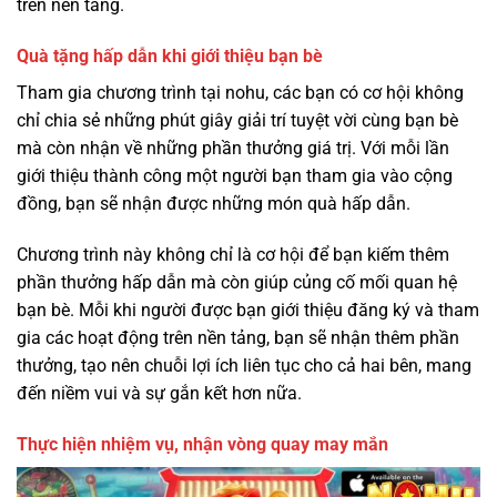
trên nền tảng.
Quà tặng hấp dẫn khi giới thiệu bạn bè
Tham gia chương trình tại nohu, các bạn có cơ hội không
chỉ chia sẻ những phút giây giải trí tuyệt vời cùng bạn bè
mà còn nhận về những phần thưởng giá trị. Với mỗi lần
giới thiệu thành công một người bạn tham gia vào cộng
đồng, bạn sẽ nhận được những món quà hấp dẫn.
Chương trình này không chỉ là cơ hội để bạn kiếm thêm
phần thưởng hấp dẫn mà còn giúp củng cố mối quan hệ
bạn bè. Mỗi khi người được bạn giới thiệu đăng ký và tham
gia các hoạt động trên nền tảng, bạn sẽ nhận thêm phần
thưởng, tạo nên chuỗi lợi ích liên tục cho cả hai bên, mang
đến niềm vui và sự gắn kết hơn nữa.
Thực hiện nhiệm vụ, nhận vòng quay may mắn