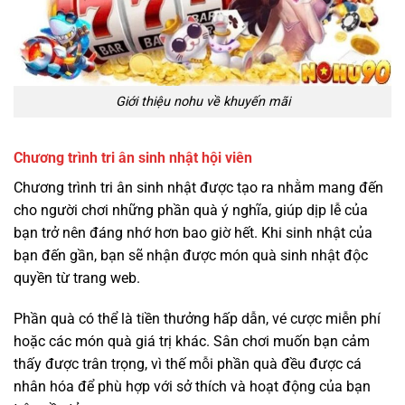
Giới thiệu nohu về khuyến mãi
Chương trình tri ân sinh nhật hội viên
Chương trình tri ân sinh nhật được tạo ra nhằm mang đến
cho người chơi những phần quà ý nghĩa, giúp dịp lễ của
bạn trở nên đáng nhớ hơn bao giờ hết. Khi sinh nhật của
bạn đến gần, bạn sẽ nhận được món quà sinh nhật độc
quyền từ trang web.
Phần quà có thể là tiền thưởng hấp dẫn, vé cược miễn phí
hoặc các món quà giá trị khác. Sân chơi muốn bạn cảm
thấy được trân trọng, vì thế mỗi phần quà đều được cá
nhân hóa để phù hợp với sở thích và hoạt động của bạn