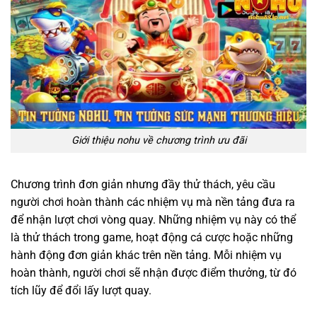
Giới thiệu nohu về chương trình ưu đãi
Chương trình đơn giản nhưng đầy thử thách, yêu cầu
người chơi hoàn thành các nhiệm vụ mà nền tảng đưa ra
để nhận lượt chơi vòng quay. Những nhiệm vụ này có thể
là thử thách trong game, hoạt động cá cược hoặc những
hành động đơn giản khác trên nền tảng. Mỗi nhiệm vụ
hoàn thành, người chơi sẽ nhận được điểm thưởng, từ đó
tích lũy để đổi lấy lượt quay.