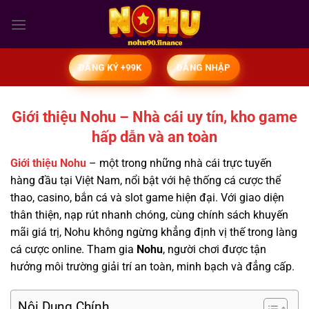
Bỏ
qua
nội
dung
ĐĂNG KÝ +99K
ĐĂNG NHẬP
Giới thiệu Nohu – Nhà cái uy tín, kho game
hấp dẫn và an toàn
Giới thiệu Nohu
– một trong những nhà cái trực tuyến
hàng đầu tại Việt Nam, nổi bật với hệ thống cá cược thể
thao, casino, bắn cá và slot game hiện đại. Với giao diện
thân thiện, nạp rút nhanh chóng, cùng chính sách khuyến
mãi giá trị, Nohu không ngừng khẳng định vị thế trong làng
cá cược online. Tham gia
Nohu
, người chơi được tận
hưởng môi trường giải trí an toàn, minh bạch và đẳng cấp.
Nội Dung Chính