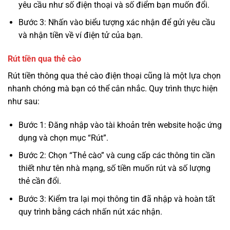
yêu cầu như số điện thoại và số điểm bạn muốn đổi.
Bước 3: Nhấn vào biểu tượng xác nhận để gửi yêu cầu
và nhận tiền về ví điện tử của bạn.
Rút tiền qua thẻ cào
Rút tiền thông qua thẻ cào điện thoại cũng là một lựa chọn
nhanh chóng mà bạn có thể cân nhắc. Quy trình thực hiện
như sau:
Bước 1: Đăng nhập vào tài khoản trên website hoặc ứng
dụng và chọn mục “Rút”.
Bước 2: Chọn “Thẻ cào” và cung cấp các thông tin cần
thiết như tên nhà mạng, số tiền muốn rút và số lượng
thẻ cần đổi.
Bước 3: Kiểm tra lại mọi thông tin đã nhập và hoàn tất
quy trình bằng cách nhấn nút xác nhận.