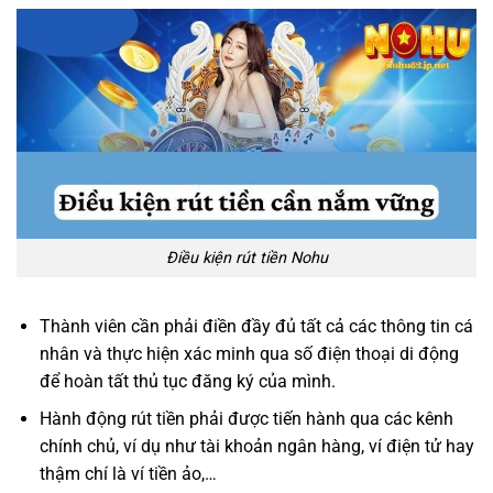
Điều kiện rút tiền Nohu
Thành viên cần phải điền đầy đủ tất cả các thông tin cá
nhân và thực hiện xác minh qua số điện thoại di động
để hoàn tất thủ tục đăng ký của mình.
Hành động rút tiền phải được tiến hành qua các kênh
chính chủ, ví dụ như tài khoản ngân hàng, ví điện tử hay
thậm chí là ví tiền ảo,…