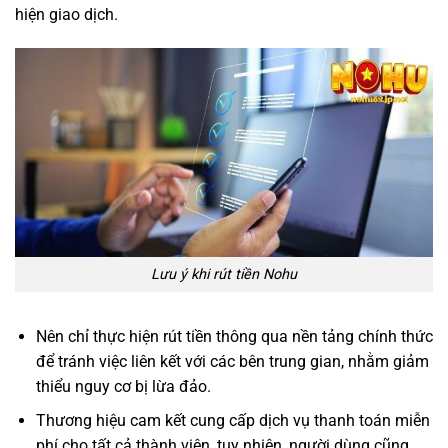
hiện giao dịch.
Lưu ý khi rút tiền Nohu
Nên chỉ thực hiện rút tiền thông qua nền tảng chính thức
để tránh việc liên kết với các bên trung gian, nhằm giảm
thiểu nguy cơ bị lừa đảo.
Thương hiệu cam kết cung cấp dịch vụ thanh toán miễn
phí cho tất cả thành viên, tuy nhiên, người dùng cũng