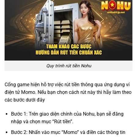
Quy trình rút tiền Nohu
Cổng game hiện hỗ trợ việc rút tiền thông qua ứng dụng ví
điện tử Momo. Nếu bạn chọn cách rút này thì hãy làm theo
các bước dưới đây
Bước 1: Trên giao diện chính của Nohu, bạn sẽ đăng
nhập và chọn mục “Rút tiền”.
Bước 2: Nhấn vào mục “Momo” và điền các thông tin