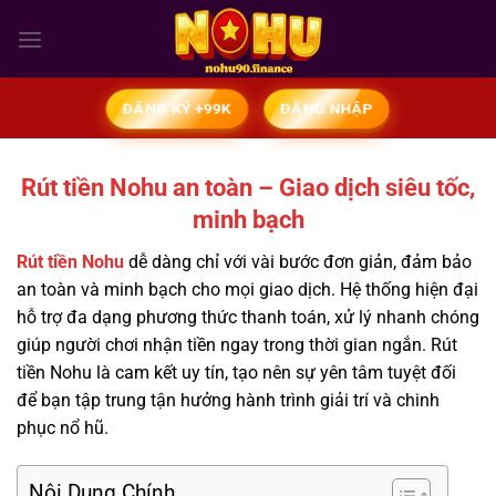
Bỏ
qua
nội
dung
ĐĂNG KÝ +99K
ĐĂNG NHẬP
Rút tiền Nohu an toàn – Giao dịch siêu tốc,
minh bạch
Rút tiền Nohu
dễ dàng chỉ với vài bước đơn giản, đảm bảo
an toàn và minh bạch cho mọi giao dịch. Hệ thống hiện đại
hỗ trợ đa dạng phương thức thanh toán, xử lý nhanh chóng
giúp người chơi nhận tiền ngay trong thời gian ngắn. Rút
tiền Nohu là cam kết uy tín, tạo nên sự yên tâm tuyệt đối
để bạn tập trung tận hưởng hành trình giải trí và chinh
phục nổ hũ.
Nội Dung Chính