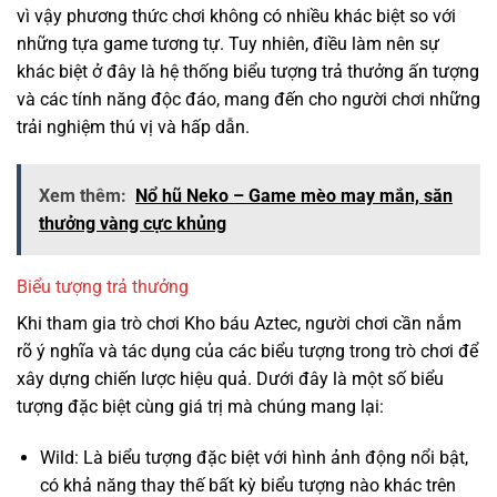
vì vậy phương thức chơi không có nhiều khác biệt so với
những tựa game tương tự. Tuy nhiên, điều làm nên sự
khác biệt ở đây là hệ thống biểu tượng trả thưởng ấn tượng
và các tính năng độc đáo, mang đến cho người chơi những
trải nghiệm thú vị và hấp dẫn.
Xem thêm:
Nổ hũ Neko – Game mèo may mắn, săn
thưởng vàng cực khủng
Biểu tượng trả thưởng
Khi tham gia trò chơi Kho báu Aztec, người chơi cần nắm
rõ ý nghĩa và tác dụng của các biểu tượng trong trò chơi để
xây dựng chiến lược hiệu quả. Dưới đây là một số biểu
tượng đặc biệt cùng giá trị mà chúng mang lại:
Wild: Là biểu tượng đặc biệt với hình ảnh động nổi bật,
có khả năng thay thế bất kỳ biểu tượng nào khác trên