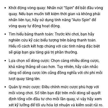
Khởi động vòng quay: Nhấn nút “Spin” để bắt đầu vòng
quay. Nếu bạn muốn tiết kiệm thời gian và không phải
nhấn liên tục, hãy sử dụng tính năng “Auto Spin” để
vòng quay tự động hoạt động.
Tìm hiểu bảng thanh toán: Trước khi chơi, bạn hãy
nghiên cứu kỹ các biểu tượng trên bảng thanh toán.
Hiểu rõ cách kết hợp chúng với các tính năng đặc biệt
sẽ giúp bạn gia tăng giá trị phần thưởng.
Lựa chọn số dòng cược: Chọn càng nhiều dòng cược,
khả năng thắng sẽ cao hơn. Tuy nhiên, hãy cân nhắc
rằng số dòng cược lớn cũng đồng nghĩa với chi phí mỗi
lượt quay tăng lên.
Quản lý mức cược: Điều chỉnh mức cược phù hợp với
mỗi vòng chơi. Số tiền bạn đặt trên mỗi dòng sẽ quyết
định tổng vốn đầu tư cho mỗi lần quay, vì vậy hãy xem
xét kỹ lưỡng để tối ưu hóa lợi nhuận và kiểm soát rủi ro.