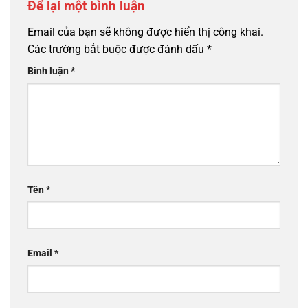
Để lại một bình luận
Email của bạn sẽ không được hiển thị công khai.
Các trường bắt buộc được đánh dấu
*
Bình luận
*
Tên
*
Email
*