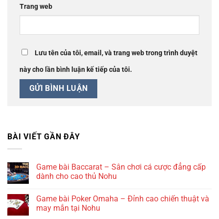
Trang web
Lưu tên của tôi, email, và trang web trong trình duyệt
này cho lần bình luận kế tiếp của tôi.
BÀI VIẾT GẦN ĐÂY
Game bài Baccarat – Sân chơi cá cược đẳng cấp
dành cho cao thủ Nohu
Game bài Poker Omaha – Đỉnh cao chiến thuật và
may mắn tại Nohu