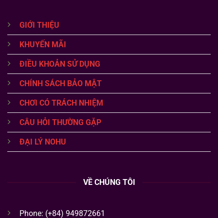
GIỚI THIỆU
KHUYẾN MÃI
ĐIỀU KHOẢN SỬ DỤNG
CHÍNH SÁCH BẢO MẬT
CHƠI CÓ TRÁCH NHIỆM
CÂU HỎI THƯỜNG GẶP
ĐẠI LÝ NOHU
VỀ CHÚNG TÔI
Phone: (+84) 949872661