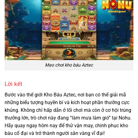
Mẹo chơi kho báu Aztec
Lời kết
Bước vào thế giới Kho Báu Aztec, nơi bạn có thể giải mã
những biểu tượng huyền bí và kích hoạt phần thưởng cực
khủng. Không chỉ hấp dẫn ở lối chơi mà còn ở cơ hội trúng
thưởng lớn, trò chơi này đang “làm mưa làm gió” tại Nohu.
Hãy quay ngay hôm nay để thử vận may, chinh phục kho
báu cổ đại và trở thành người săn vàng vĩ đại!