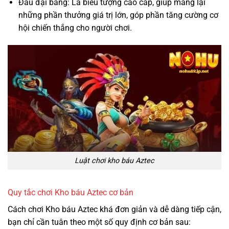
Đầu đại bàng: Là biểu tượng cao cấp, giúp mang lại
những phần thưởng giá trị lớn, góp phần tăng cường cơ
hội chiến thắng cho người chơi.
Luật chơi kho báu Aztec
Quy tắc chơi Kho báu Aztec cơ bản
Cách chơi Kho báu Aztec khá đơn giản và dễ dàng tiếp cận,
bạn chỉ cần tuân theo một số quy định cơ bản sau: